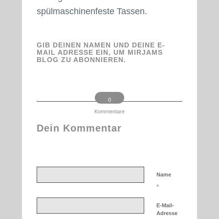
spülmaschinenfeste Tassen.
GIB DEINEN NAMEN UND DEINE E-
MAIL ADRESSE EIN, UM MIRJAMS
BLOG ZU ABONNIEREN.
0
Kommentare
Dein Kommentar
An Diskussion beteiligen?
Hinterlassen Sie uns Ihren Kommentar!
Name
*
E-Mail-
Adresse