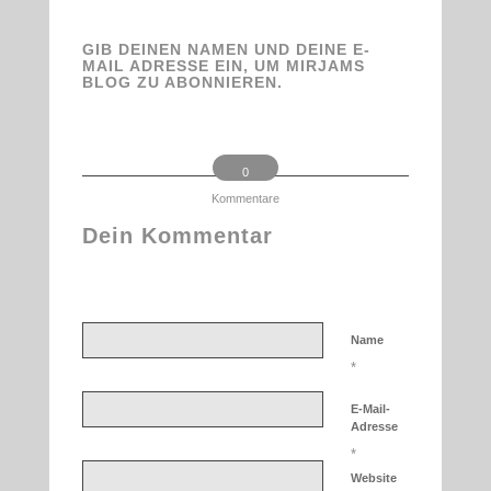
GIB DEINEN NAMEN UND DEINE E-
MAIL ADRESSE EIN, UM MIRJAMS
BLOG ZU ABONNIEREN.
0
Kommentare
Dein Kommentar
An Diskussion beteiligen?
Hinterlassen Sie uns Ihren Kommentar!
Name
*
E-Mail-
Adresse
*
Website