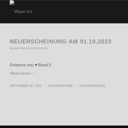
NEUERSCHEINUNG AM 01.10.2023
BLOGBEITRAG
,
NEUERSCHEINUNG
Entstehe neu ♥ Band 5
Weiterlesen
SEPTEMBER 28, 2023
/
6 KOMMENTARE
/
VON
MIRJAM KUL