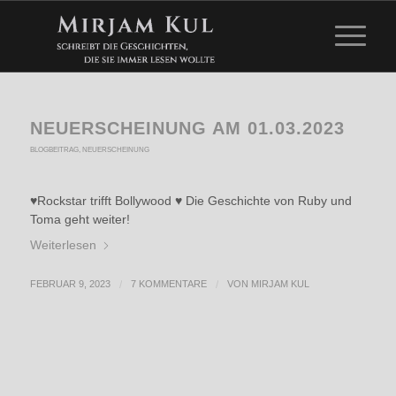
NEUERSCHEINUNG AM 01.03.2023
BLOGBEITRAG
,
NEUERSCHEINUNG
♥Rockstar trifft Bollywood ♥ Die Geschichte von Ruby und
Toma geht weiter!
Weiterlesen
FEBRUAR 9, 2023
/
7 KOMMENTARE
/
VON
MIRJAM KUL