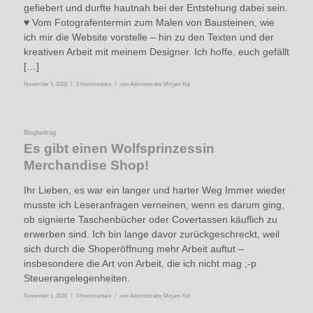
gefiebert und durfte hautnah bei der Entstehung dabei sein.
♥ Vom Fotografentermin zum Malen von Bausteinen, wie
ich mir die Website vorstelle – hin zu den Texten und der
kreativen Arbeit mit meinem Designer. Ich hoffe, euch gefällt
[…]
/
/
November 5, 2020
0 Kommentare
von
Administrator Mirjam Kul
Blogbeitrag
Es gibt einen Wolfsprinzessin
Merchandise Shop!
Ihr Lieben, es war ein langer und harter Weg Immer wieder
musste ich Leseranfragen verneinen, wenn es darum ging,
ob signierte Taschenbücher oder Covertassen käuflich zu
erwerben sind. Ich bin lange davor zurückgeschreckt, weil
sich durch die Shoperöffnung mehr Arbeit auftut –
insbesondere die Art von Arbeit, die ich nicht mag ;-p
Steuerangelegenheiten.
/
/
November 1, 2020
0 Kommentare
von
Administrator Mirjam Kul