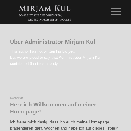
Über
Administrator Mirjam Kul
This author has not written his bio yet.
But we are proud to say that
Administrator Mirjam Kul
contributed 6 entries already.
Blogbeitrag
Herzlich Willkommen auf meiner
Homepage!
Ich freue mich riesig, dass ich euch meine Homepage
präsentieren darf. Wochenlang habe ich auf dieses Projekt