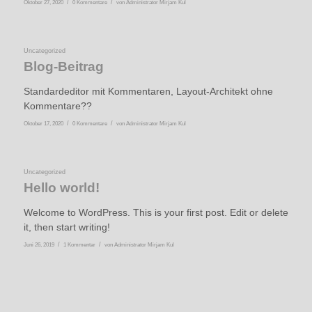
/
/
Oktober 27, 2020
0 Kommentare
von
Administrator Mirjam Kul
Uncategorized
Blog-Beitrag
Standardeditor mit Kommentaren, Layout-Architekt ohne
Kommentare??
/
/
Oktober 17, 2020
0 Kommentare
von
Administrator Mirjam Kul
Uncategorized
Hello world!
Welcome to WordPress. This is your first post. Edit or delete
it, then start writing!
/
/
Juni 26, 2019
1 Kommentar
von
Administrator Mirjam Kul