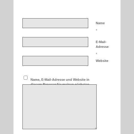
An Diskussion beteiligen?
Hinterlassen Sie uns Ihren Kommentar!
Name
*
E-Mail-
Adresse
*
Website
Name, E-Mail-Adresse und Website in
diesem Browser für meinen nächsten
Kommentar speichern.