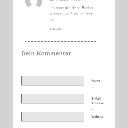
sagte:
Ich habe alle deine Bücher
gelesen und finde sie richt
toll
Antworten
Dein Kommentar
An Diskussion beteiligen?
Hinterlassen Sie uns Ihren Kommentar!
Name
*
E-Mail-
Adresse
*
Website